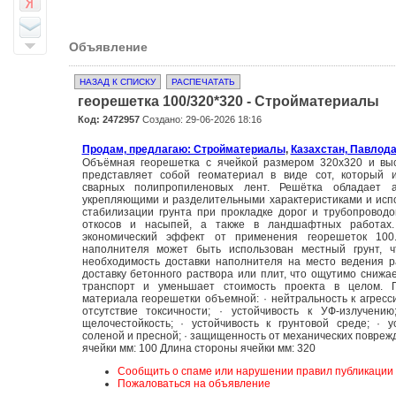
Объявление
НАЗАД К СПИСКУ
РАСПЕЧАТАТЬ
георешетка 100/320*320 - Стройматериалы
Код: 2472957
Создано: 29-06-2026 18:16
Продам, предлагаю: Стройматериалы
,
Казахстан, Павлод
Объёмная георешетка с ячейкой размером 320x320 и вы
представляет собой геоматериал в виде сот, который и
сварных полипропиленовых лент. Решётка обладает 
укрепляющими и разделительными характеристиками и исп
стабилизации грунта при прокладке дорог и трубопроводо
откосов и насыпей, а также в ландшафтных работах
экономический эффект от применения георешеток 100
наполнителя может быть использован местный грунт, ч
необходимость доставки наполнителя на место ведения р
доставку бетонного раствора или плит, что ощутимо снижа
транспорт и уменьшает стоимость проекта в целом. 
материала георешетки объемной: · нейтральность к агресси
отсутствие токсичности; · устойчивость к УФ-излучени
щелочестойкость; · устойчивость к грунтовой среде; · у
соленой и пресной; · защищенность от механических повреж
ячейки мм: 100 Длина стороны ячейки мм: 320
Сообщить о спаме или нарушении правил публикации
Пожаловаться на объявление