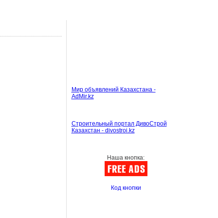
Мир объявлений Казахстана -
AdMir.kz
Строительный портал ДивоСтрой
Казахстан - divostroi.kz
Наша кнопка:
Код кнопки