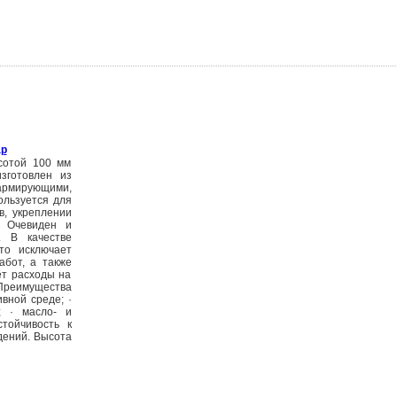
ар
сотой 100 мм
зготовлен из
армирующими,
ользуется для
в, укреплении
. Очевиден и
. В качестве
то исключает
абот, а также
ет расходы на
Преимущества
вной среде; ·
ю; · масло- и
стойчивость к
дений. Высота