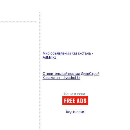
Мир объявлений Казахстана -
AdMir.kz
Строительный портал ДивоСтрой
Казахстан - divostroi.kz
Наша кнопка:
Код кнопки