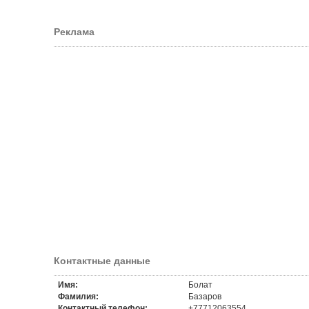
Реклама
Контактные данные
Имя:
Болат
Фамилия:
Базаров
Контактный телефон:
+77712063554