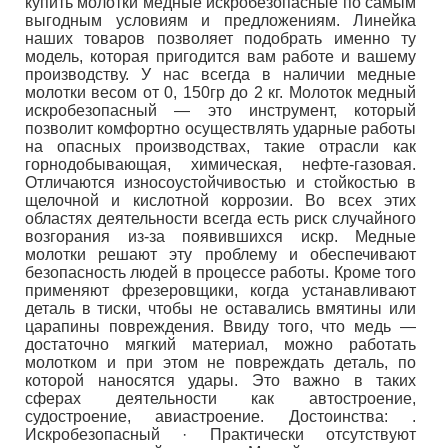
купить молотки медные искробезопасные по самым
выгодным условиям и предложениям. Линейка
наших товаров позволяет подобрать именно ту
модель, которая пригодится вам работе и вашему
производству. У нас всегда в наличии медные
молотки весом от 0, 150гр до 2 кг. Молоток медный
искробезопасный — это инструмент, который
позволит комфортно осуществлять ударные работы
на опасных производствах, такие отрасли как
горнодобывающая, химическая, нефте-газовая.
Отличаются износоустойчивостью и стойкостью в
щелочной и кислотной коррозии. Во всех этих
областях деятельности всегда есть риск случайного
возгорания из-за появившихся искр. Медные
молотки решают эту проблему и обеспечивают
безопасность людей в процессе работы. Кроме того
применяют фрезеровщики, когда устанавливают
деталь в тиски, чтобы не оставались вмятины или
царапины повреждения. Ввиду того, что медь —
достаточно мягкий материал, можно работать
молотком и при этом не повреждать деталь, по
которой наносятся удары. Это важно в таких
сферах деятельности как автостроение,
судостроение, авиастроение. Достоинства: .
Искробезопасный · Практически отсутствуют