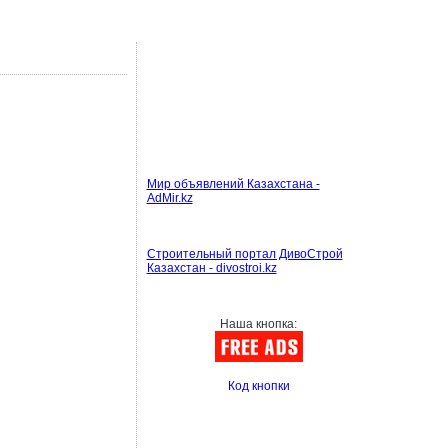
Мир объявлений Казахстана -
AdMir.kz
Строительный портал ДивоСтрой
Казахстан - divostroi.kz
Наша кнопка:
Код кнопки