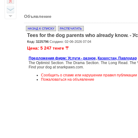
Объявление
НАЗАД К СПИСКУ
РАСПЕЧАТАТЬ
Tees for the dog parents who already know. - У
Код: 3225796
Создано: 02-06-2026 07:04
Цена: 5 247 тенге 〒
Предложения фирм: Услуги - разное
,
Казахстан, Павлодар
The Optimist Section. The Drama Section. The Long Read. The 
Find your dog at snarkpaws.com.
Сообщить о спаме или нарушении правил публикации
Пожаловаться на объявление