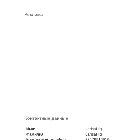
Реклама
Контактные данные
Имя:
LarisaHig
Фамилия:
LarisaHig
Контактный телефон:
83179919616