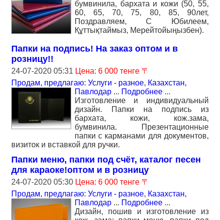
бумвинила, бархата и кожи (50, 55,
60, 65, 70, 75, 80, 85, 90лет,
Поздравляем, С Юбилеем,
Құттықтаймыз, Мерейтойыңызбен).
Папки на подпись! На заказ оптом и в
розницу!!
24-07-2020 05:31
Цена: 6 000 тенге 〒
Продам, предлагаю: Услуги - разное
,
Казахстан,
Павлодар
...
Подробнее
...
Изготовление и индивидуальный
дизайн. Папки на подпись из
бархата, кожи, кож.зама,
бумвинила. Презентационные
папки с карманами для документов,
визиток и вставкой для ручки.
Папки меню, папки под счёт, каталог песен
для караоке!оптом и в розницу
24-07-2020 05:30
Цена: 6 000 тенге 〒
Продам, предлагаю: Услуги - разное
,
Казахстан,
Павлодар
...
Подробнее
...
Дизайн, пошив и изготовление из