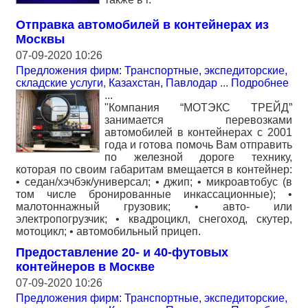
Отправка автомобилей в контейнерах из
Москвы
07-09-2020 10:26
Предложения фирм: Транспортные, экспедиторские,
складские услуги
,
Казахстан, Павлодар
...
Подробнее
...
"Компания “МОТЭКС ТРЕЙД”
занимается перевозками
автомобилей в контейнерах с 2001
года и готова помочь Вам отправить
по железной дороге технику,
которая по своим габаритам вмещается в контейнер:
• седан/хэчбэк/универсал; • джип; • микроавтобус (в
том числе бронированные инкассационные); •
малотоннажный грузовик; • авто- или
электропогрузчик; • квадроцикл, снегоход, скутер,
мотоцикл; • автомобильный прицеп.
Предоставление 20- и 40-футовых
контейнеров в Москве
07-09-2020 10:26
Предложения фирм: Транспортные, экспедиторские,