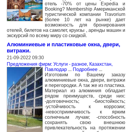
отель -70% от цены Expedia и
Booking? Membership Американской
туристической компании Travorium
(более 10 лет на рынке) дает
возможность для бронирования
отелей, билетов на самолет, круизы , аренды машин и
экскурсий по всему миру со скидкой.
Алюминиевые и пластиковые окна, двери,
витражи.
21-09-2022 09:30
Предложения фирм: Услуги - разное
,
Казахстан,
Павлодар
...
Подробнее
...
Изготовим по Вашему заказу
алюминиевые окна, двери, витражи
и перегородки. А так же из пластика.
Материал из алюминия обладает
рядом преимуществ, среди них:
-долговечность; -биостойкость;
-устойчивость к коррозии;
-невосприимчивость к ярким
солнечным лучам; -способность
сохранять свою внешнюю
привлекательность на протяжении