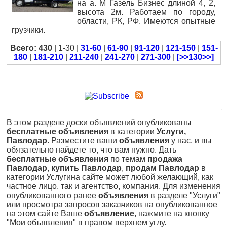
на а. М Газель Бизнес длиной 4, 2,
высота 2м. Работаем по городу,
области, РК, РФ. Имеются опытные
грузчики.
Всего: 430
| 1-30 |
31-60
|
61-90
|
91-120
|
121-150
|
151-
180
|
181-210
|
211-240
|
241-270
|
271-300
|
[>>130>>]
В этом разделе доски объявлений опубликованы
бесплатные объявления
в категории
Услуги,
Павлодар
. Разместите ваши
объявления
у нас, и вы
обязательно найдете то, что вам нужно. Дать
бесплатные объявления
по темам
продажа
Павлодар
,
купить Павлодар
,
продам Павлодар
в
категории Услугина сайте может любой желающий, как
частное лицо, так и агентство, компания. Для изменения
опубликованного ранее
объявления
в разделе "Услуги"
или просмотра запросов заказчиков на опубликованное
на этом сайте Ваше
объявление
, нажмите на кнопку
"Мои объявления" в правом верхнем углу.