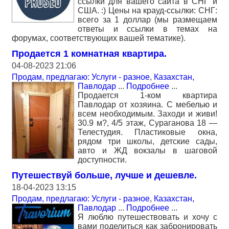
ссылки для вашего сайта в СНГ и
США. :) Цены на крауд-ссылки: СНГ:
всего за 1 доллар (мы размещаем
ответы и ссылки в темах на
форумах, соответствующих вашей тематике).
Продается 1 комнатная квартира.
04-08-2023 21:06
Продам, предлагаю: Услуги - разное
,
Казахстан,
Павлодар
...
Подробнее
...
Продается 1-ком квартира
Павлодар от хозяина. С мебелью и
всем необходимым. Заходи и живи!
30.9 м?, 4/5 этаж, Сураганова 18 —
Телестудия. Пластиковые окна,
рядом три школы, детские сады,
авто и ЖД вокзалы в шаговой
доступности.
Путешествуй больше, лучше и дешевле.
18-04-2023 13:15
Продам, предлагаю: Услуги - разное
,
Казахстан,
Павлодар
...
Подробнее
...
Я люблю путешествовать и хочу с
вами поделиться как забронировать