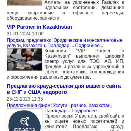
Алматы на удлинённых Газелях в
идеальном состоянии. домашние
вещи, квартирные и офисные переезды,
оборудование, запчасти.
VIP Partner in Kazakhstan
31-01-2024 10:00
Продам, предлагаю: Юридические и консалтинговые
услуги
,
Казахстан, Павлодар
...
Подробнее
...
Компания "VIP Partner in
Kazakhstan" выполняет широкий
спектр услуг для ТОО, АО, ИП,
фондов и различных учреждений в
сфере подготовки, сопровождения
и оформления различных документов.
Предлагаю крауд-ссылки для вашего сайта
в СНГ и США недорого
25-11-2023 11:35
Предложения фирм: Услуги - разное
,
Казахстан,
Павлодар
...
Подробнее
...
Привет всем! У вас есть свой сайт, и
вы ищете новых посетителей и
клиентов? Предлагаю - крауд-